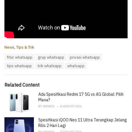
C
News
,
Tips & Trik
a
T
fitur whatsapp
grup whatsapp
privasi whatsapp
t
a
e
tips whatsapp
trik whatsapp
whatsapp
g
g
s
o
:
r
i
Related Content
e
Adu Spesifikasi Redmi 17 5G vs 4G Global: Pilih
s
:
Mana?
BY
AMANDA
8 AUGUST 2026
Spesifikasi iQOO Neo 11 Ultra Terungkap Jelang
Rilis 2 Hari Lagi
BY
AMANDA
8 AUGUST 2026