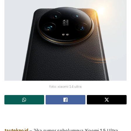
foto: xiaomi 14 ultra
tautekno.id
– Jika rumor sebelumnya Xiaomi 15 Ultra