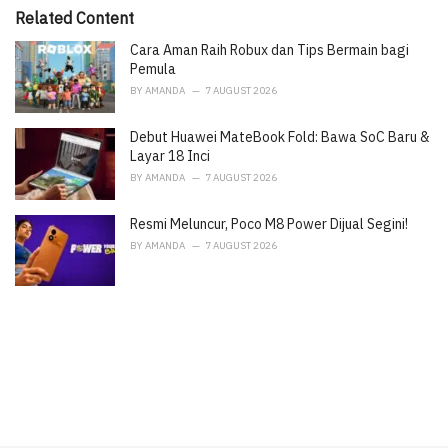
i
Related Content
e
Cara Aman Raih Robux dan Tips Bermain bagi
s
:
Pemula
BY
AMANDA
7 AUGUST 2026
Debut Huawei MateBook Fold: Bawa SoC Baru &
Layar 18 Inci
BY
AMANDA
7 AUGUST 2026
Resmi Meluncur, Poco M8 Power Dijual Segini!
BY
AMANDA
7 AUGUST 2026