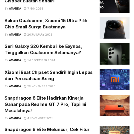
Chipset Buatan Sendiri
BY
AMANDA
7 MAY 2025
Bukan Qualcomm, Xiaomi 15 Ultra Pilih
Chip Small Surge Buatannya
BY
AMANDA
20 JANUARY 2025
Seri Galaxy S26 Kembali ke Exynos,
Tinggalkan Qualcomm Selamanya?
BY
AMANDA
14 DECEMBER 2024
Xiaomi Buat Chipset Sendiri! Ingin Lepas
dari Perusahaan Asing
BY
AMANDA
28 NOVEMBER 2024
Snapdragon 8 Elite Hadirkan Kinerja
Gahar pada Realme GT 7 Pro, Tapi Ini
Masalahnya!
BY
AMANDA
4 NOVEMBER 2024
Snapdragon 8 Elite Meluncur, Cek Fitur