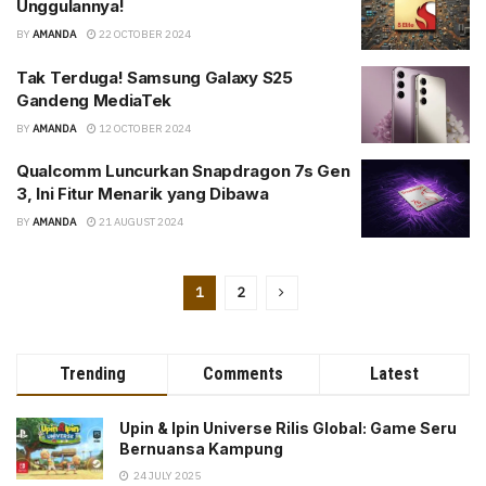
Unggulannya!
BY
AMANDA
22 OCTOBER 2024
Tak Terduga! Samsung Galaxy S25
Gandeng MediaTek
BY
AMANDA
12 OCTOBER 2024
Qualcomm Luncurkan Snapdragon 7s Gen
3, Ini Fitur Menarik yang Dibawa
BY
AMANDA
21 AUGUST 2024
1
2
Trending
Comments
Latest
Upin & Ipin Universe Rilis Global: Game Seru
Bernuansa Kampung
24 JULY 2025