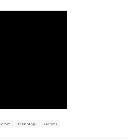
lcomm
teknologi
xiaomi