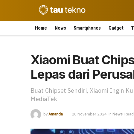
Home
News
Smartphones
Gadget
T
Xiaomi Buat Chipse
Lepas dari Perus
Buat Chipset Sendiri, Xiaomi Ingin
MediaTek
by
Amanda
28 November 2024
in
News
Readi