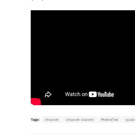
Tags:
chipset
chipset xiaomi
MediaTek
qua