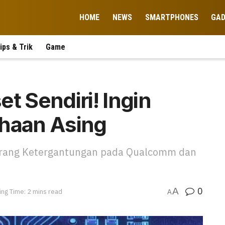
HOME
NEWS
SMARTPHONES
GA
ips & Trik
Game
t Sendiri! Ingin
ahaan Asing
 Kurang Ketergantungan pada Qualcomm dan
0
A
ng Time: 2 mins read
A