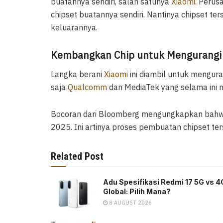
buatannya sendiri, salah satunya
Xiaomi.
Perusa
chipset buatannya sendiri. Nantinya chipset t
keluarannya.
Kembangkan Chip untuk Mengurangi
Langka berani
Xiaomi
ini diambil untuk mengur
saja
Qualcomm
dan MediaTek yang selama ini 
Bocoran dari Bloomberg mengungkapkan bah
2025. Ini artinya proses pembuatan chipset ter
Related Post
Adu Spesifikasi Redmi 17 5G vs 4
Global: Pilih Mana?
8 AUGUST 2026