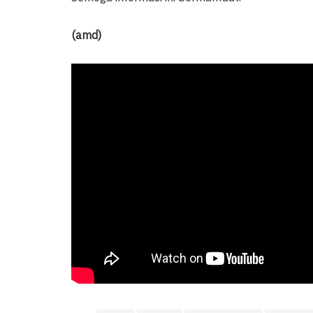
(amd)