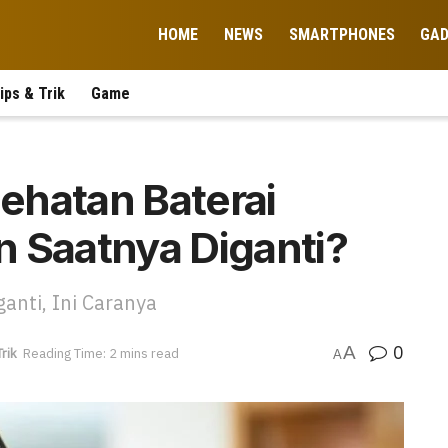
HOME
NEWS
SMARTPHONES
GA
ips & Trik
Game
ehatan Baterai
n Saatnya Diganti?
anti, Ini Caranya
0
A
Trik
Reading Time: 2 mins read
A