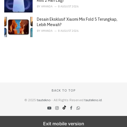
Rilis 2 Hari Lagi
BY
AMANDA
8 AUGUST 2026
Desain Eksklusif Xiaomi Mix Fold 5 Terungkap,
Lebih Mewah?
BY
AMANDA
8 AUGUST 2026
BACK TO TOP
© 2025
tautekno
- All Rights Reserved
tautekno.id
.
Exit mobile version