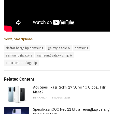
C
News
,
Smartphone
a
T
daftar harga hp samsung
galaxy z fold 6
samsung
t
a
e
samsung galaxy s
samsung galaxy z flip 6
g
g
s
o
smartphone flagship
:
r
i
e
Related Content
s
:
Adu Spesifikasi Redmi 17 5G vs 4G Global: Pilih
Mana?
BY
AMANDA
8 AUGUST 2026
Spesifikasi iQOO Neo 11 Ultra Terungkap Jelang