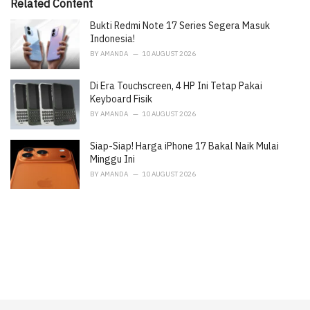
i
Related Content
e
Bukti Redmi Note 17 Series Segera Masuk
s
:
Indonesia!
BY
AMANDA
10 AUGUST 2026
Di Era Touchscreen, 4 HP Ini Tetap Pakai
Keyboard Fisik
BY
AMANDA
10 AUGUST 2026
Siap-Siap! Harga iPhone 17 Bakal Naik Mulai
Minggu Ini
BY
AMANDA
10 AUGUST 2026