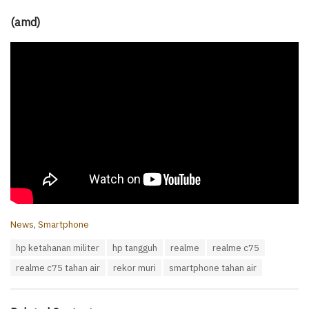
(amd)
C
News
,
Smartphone
a
T
hp ketahanan militer
hp tangguh
realme
realme c75
t
a
e
realme c75 tahan air
rekor muri
smartphone tahan air
g
g
s
o
:
r