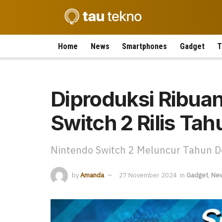
Home
News
Smartphones
Gadget
T
Diproduksi Ribuan
Switch 2 Rilis Ta
Nintendo Switch 2 Meluncur Tahun De
by
Amanda
27 November 2024
in
Gadget
,
Ne