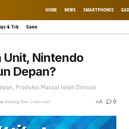
HOME
NEWS
SMARTPHONES
GA
ips & Trik
Game
 Unit, Nintendo
hun Depan?
pan, Produksi Massal telah Dimulai
0
A
ws
Reading Time: 2 mins read
A