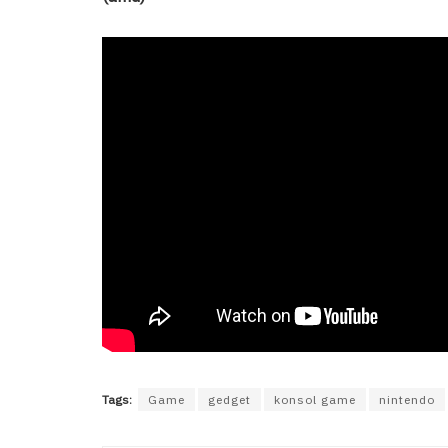
Tags:
Game
gedget
konsol game
nintendo