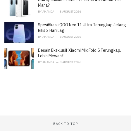
:
Mana?
BY
AMANDA
8 AUGUST 2026
Spesifikasi iQOO Neo 11 Ultra Terungkap Jelang
Rilis 2 Hari Lagi
BY
AMANDA
8 AUGUST 2026
Desain Eksklusif Xiaomi Mix Fold 5 Terungkap,
Lebih Mewah?
BY
AMANDA
8 AUGUST 2026
BACK TO TOP