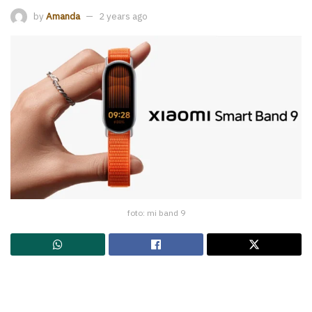
by
Amanda
2 years ago
foto: mi band 9