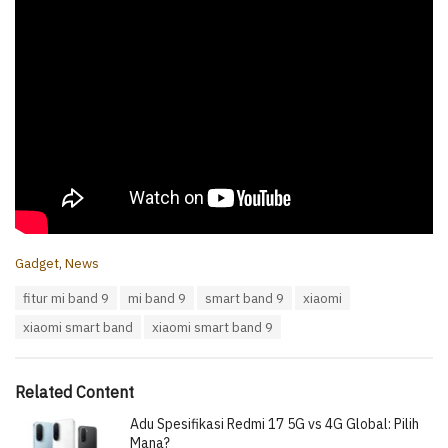
C
Gadget
,
News
a
T
fitur mi band 9
mi band 9
smart band 9
xiaomi
t
a
e
xiaomi smart band
xiaomi smart band 9
g
g
s
o
:
r
i
Related Content
e
Adu Spesifikasi Redmi 17 5G vs 4G Global: Pilih
s
:
Mana?