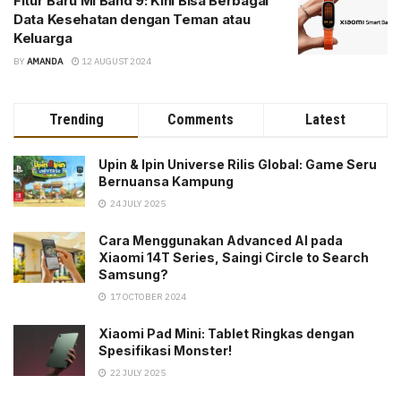
Fitur Baru Mi Band 9: Kini Bisa Berbagai
Data Kesehatan dengan Teman atau
Keluarga
BY
AMANDA
12 AUGUST 2024
Trending
Comments
Latest
Upin & Ipin Universe Rilis Global: Game Seru
Bernuansa Kampung
24 JULY 2025
Cara Menggunakan Advanced AI pada
Xiaomi 14T Series, Saingi Circle to Search
Samsung?
17 OCTOBER 2024
Xiaomi Pad Mini: Tablet Ringkas dengan
Spesifikasi Monster!
22 JULY 2025