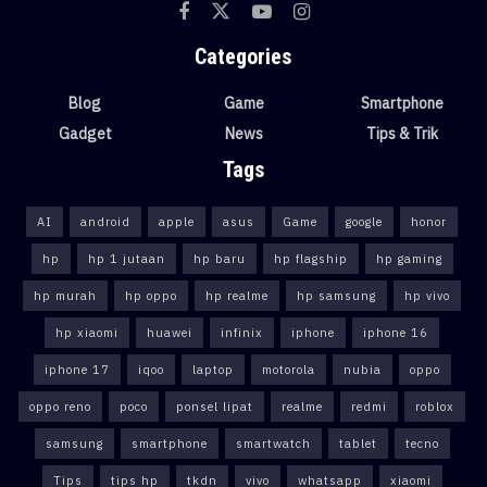
Categories
Blog
Game
Smartphone
Gadget
News
Tips & Trik
Tags
AI
android
apple
asus
Game
google
honor
hp
hp 1 jutaan
hp baru
hp flagship
hp gaming
hp murah
hp oppo
hp realme
hp samsung
hp vivo
hp xiaomi
huawei
infinix
iphone
iphone 16
iphone 17
iqoo
laptop
motorola
nubia
oppo
oppo reno
poco
ponsel lipat
realme
redmi
roblox
samsung
smartphone
smartwatch
tablet
tecno
Tips
tips hp
tkdn
vivo
whatsapp
xiaomi