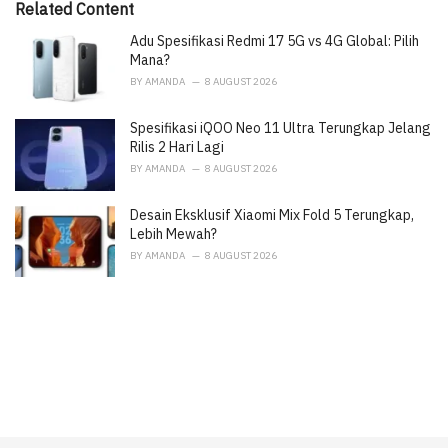
i
Related Content
e
Adu Spesifikasi Redmi 17 5G vs 4G Global: Pilih
s
:
Mana?
BY
AMANDA
8 AUGUST 2026
Spesifikasi iQOO Neo 11 Ultra Terungkap Jelang
Rilis 2 Hari Lagi
BY
AMANDA
8 AUGUST 2026
Desain Eksklusif Xiaomi Mix Fold 5 Terungkap,
Lebih Mewah?
BY
AMANDA
8 AUGUST 2026