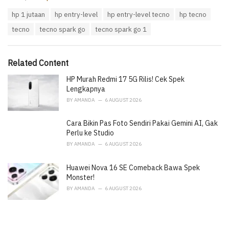
a
T
hp 1 jutaan
hp entry-level
hp entry-level tecno
hp tecno
t
a
e
tecno
tecno spark go
tecno spark go 1
g
g
s
o
:
r
i
Related Content
e
HP Murah Redmi 17 5G Rilis! Cek Spek
s
:
Lengkapnya
BY
AMANDA
6 AUGUST 2026
Cara Bikin Pas Foto Sendiri Pakai Gemini AI, Gak
Perlu ke Studio
BY
AMANDA
6 AUGUST 2026
Huawei Nova 16 SE Comeback Bawa Spek
Monster!
BY
AMANDA
6 AUGUST 2026