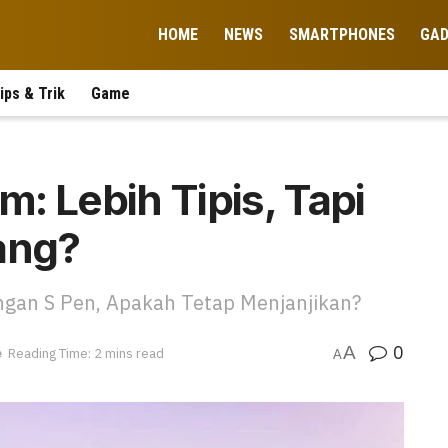
HOME
NEWS
SMARTPHONES
GA
ips & Trik
Game
im: Lebih Tipis, Tapi
ang?
ngan S Pen, Apakah Tetap Menjanjikan?
0
A
e
Reading Time: 2 mins read
A