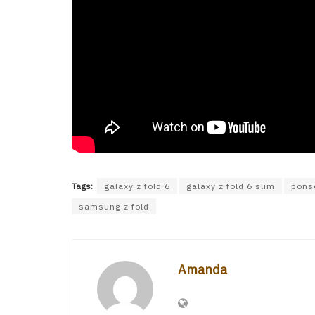
Tags:
galaxy z fold 6
galaxy z fold 6 slim
pons
samsung z fold
Amanda