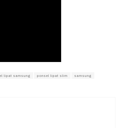
el lipat samsung
ponsel lipat slim
samsung