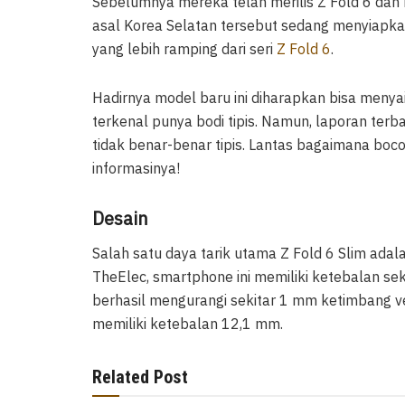
Sebelumnya mereka telah merilis Z Fold 6 dan F
asal Korea Selatan tersebut sedang menyiapkan 
yang lebih ramping dari seri
Z Fold 6
.
Hadirnya model baru ini diharapkan bisa menya
terkenal punya bodi tipis. Namun, laporan ter
tidak benar-benar tipis. Lantas bagaimana boco
informasinya!
Desain
Salah satu daya tarik utama Z Fold 6 Slim adala
TheElec, smartphone ini memiliki ketebalan sek
berhasil mengurangi sekitar 1 mm ketimbang ve
memiliki ketebalan 12,1 mm.
Related Post