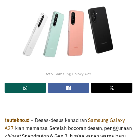
foto: Samsung Galaxy A27
tautekno.id
– Desas-desus kehadiran
Samsung Galaxy
A27
kian memanas. Setelah bocoran desain, penggunaan
chipset
Snapdragon 6 Gen 3, hingga varian warna baru