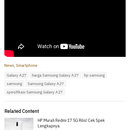
C
News
,
Smartphone
a
T
Galaxy A27
harga Samsung Galaxy A27
hp samsung
t
a
e
samsung
Samsung Galaxy A27
g
g
s
o
spesifikasi Samsung Galaxy A27
:
r
i
e
Related Content
s
:
HP Murah Redmi 17 5G Rilis! Cek Spek
Lengkapnya