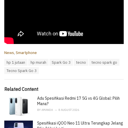
C
News
,
Smartphone
a
T
hp 1 jutaan
hp murah
Spark Go 3
tecno
tecno spark go
t
a
e
Tecno Spark Go 3
g
g
s
o
:
r
i
Related Content
e
Adu Spesifikasi Redmi 17 5G vs 4G Global: Pilih
s
:
Mana?
BY
AMANDA
8 AUGUST 2026
Spesifikasi iQOO Neo 11 Ultra Terungkap Jelang