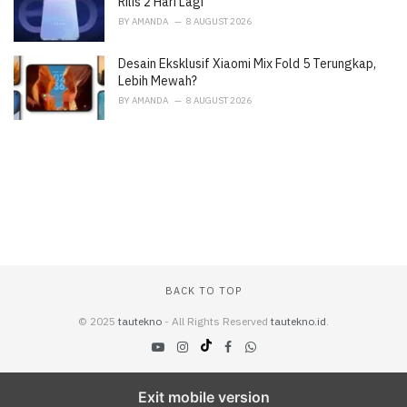
Rilis 2 Hari Lagi
BY
AMANDA
8 AUGUST 2026
Desain Eksklusif Xiaomi Mix Fold 5 Terungkap,
Lebih Mewah?
BY
AMANDA
8 AUGUST 2026
BACK TO TOP
© 2025
tautekno
- All Rights Reserved
tautekno.id
.
Exit mobile version