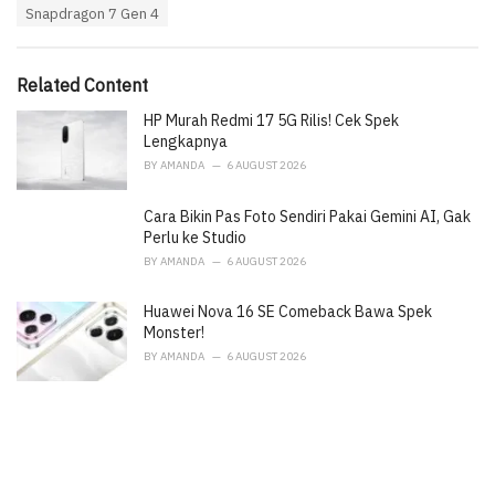
e
Snapdragon 7 Gen 4
g
g
s
o
:
r
i
Related Content
e
HP Murah Redmi 17 5G Rilis! Cek Spek
s
:
Lengkapnya
BY
AMANDA
6 AUGUST 2026
Cara Bikin Pas Foto Sendiri Pakai Gemini AI, Gak
Perlu ke Studio
BY
AMANDA
6 AUGUST 2026
Huawei Nova 16 SE Comeback Bawa Spek
Monster!
BY
AMANDA
6 AUGUST 2026