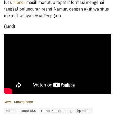
luas,
Honor
masih menutup rapat informasi mengenai
tanggal peluncuran resmi. Namun, dengan aktifnya situs
mikro di wilayah Asia Tenggara.
(amd)
C
News
,
Smartphone
a
T
honor
Honor 600
Honor 600 Pro
hp
hp honor
t
a