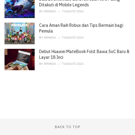
:
Ditakuti di Mobile Legends
BY
AMANDA
7 AUGUST 2026
Cara Aman Raih Robux dan Tips Bermain bagi
Pemula
BY
AMANDA
7 AUGUST 2026
Debut Huawei MateBook Fold: Bawa SoC Baru &
Layar 18 Inci
BY
AMANDA
7 AUGUST 2026
BACK TO TOP