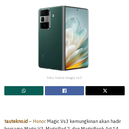
foto: honor magic vs3
tautekno.id
–
Honor
Magic Vs3 kemungkinan akan hadir
bersama Magic V3, MagicPad 2, dan MagicBook Art 14.