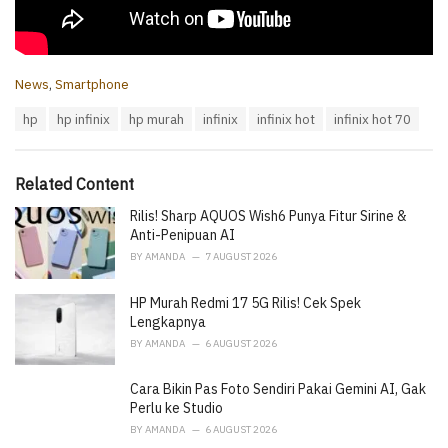
C
News
,
Smartphone
a
T
hp
hp infinix
hp murah
infinix
infinix hot
infinix hot 70
t
a
e
g
g
s
o
Related Content
:
r
i
Rilis! Sharp AQUOS Wish6 Punya Fitur Sirine &
e
Anti-Penipuan AI
s
BY
AMANDA
7 AUGUST 2026
:
HP Murah Redmi 17 5G Rilis! Cek Spek
Lengkapnya
BY
AMANDA
6 AUGUST 2026
Cara Bikin Pas Foto Sendiri Pakai Gemini AI, Gak
Perlu ke Studio
BY
AMANDA
6 AUGUST 2026