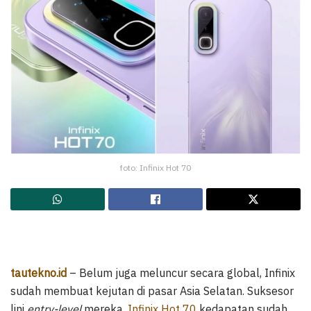
foto: Infinix Hot 70
tautekno.id
– Belum juga meluncur secara global, Infinix
sudah membuat kejutan di pasar Asia Selatan. Suksesor
lini
entry-level
mereka,
Infinix Hot 70
kedapatan sudah