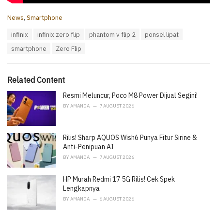
C
News
,
Smartphone
a
T
infinix
infinix zero flip
phantom v flip 2
ponsel lipat
t
a
e
smartphone
Zero Flip
g
g
s
o
:
r
i
Related Content
e
Resmi Meluncur, Poco M8 Power Dijual Segini!
s
:
BY
AMANDA
7 AUGUST 2026
Rilis! Sharp AQUOS Wish6 Punya Fitur Sirine &
Anti-Penipuan AI
BY
AMANDA
7 AUGUST 2026
HP Murah Redmi 17 5G Rilis! Cek Spek
Lengkapnya
BY
AMANDA
6 AUGUST 2026