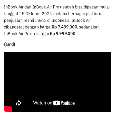
InBook Air dan InBook Air Pro+ sudah bisa dipesan mulai
tanggal 25 Oktober 2024 melalui berbagai platform
penjualan resmi
Infinix
di Indonesia. InBook Air
dibanderol dengan harga
Rp 7.499.000,
sedangkan
InBook Air Pro+ dihargai
Rp 9.999.000.
(amd)