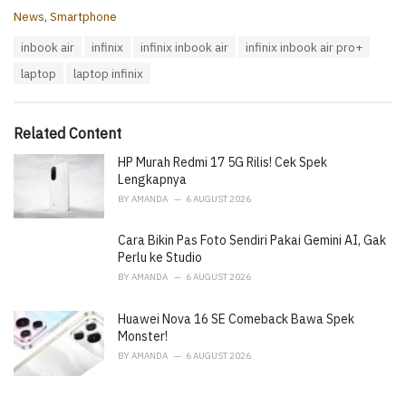
C
News
,
Smartphone
a
T
inbook air
infinix
infinix inbook air
infinix inbook air pro+
t
a
e
laptop
laptop infinix
g
g
s
o
:
r
i
Related Content
e
HP Murah Redmi 17 5G Rilis! Cek Spek
s
:
Lengkapnya
BY
AMANDA
6 AUGUST 2026
Cara Bikin Pas Foto Sendiri Pakai Gemini AI, Gak
Perlu ke Studio
BY
AMANDA
6 AUGUST 2026
Huawei Nova 16 SE Comeback Bawa Spek
Monster!
BY
AMANDA
6 AUGUST 2026