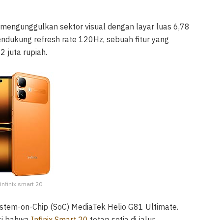
0 mengunggulkan sektor visual dengan layar luas 6,78
mendukung refresh rate 120Hz, sebuah fitur yang
 juta rupiah.
 infinix smart 20
 System-on-Chip (SoC) MediaTek Helio G81 Ultimate.
asi bahwa
Infinix Smart 20
tetap setia di jalur