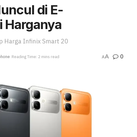
uncul di E-
i Harganya
p Harga Infinix Smart 20
0
A
phone
Reading Time: 2 mins read
A