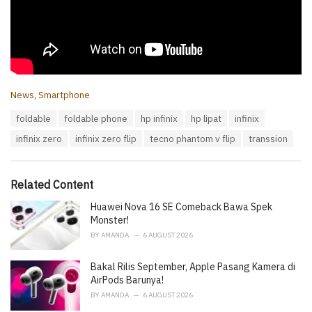
C
News
,
Smartphone
a
T
foldable
foldable phone
hp infinix
hp lipat
infinix
t
a
e
infinix zero
infinix zero flip
tecno phantom v flip
transsion
g
g
s
o
:
r
i
Related Content
e
Huawei Nova 16 SE Comeback Bawa Spek
s
:
Monster!
BY
AMANDA
6 AUGUST 2026
Bakal Rilis September, Apple Pasang Kamera di
AirPods Barunya!
BY
AMANDA
6 AUGUST 2026