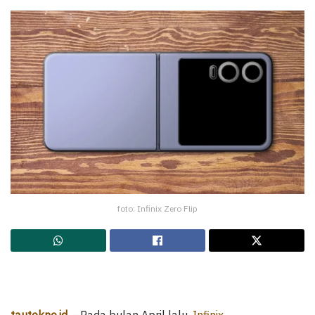
foto: Infinix Zero Flip
tautekno.id
– Pada bulan April lalu,
Infinix