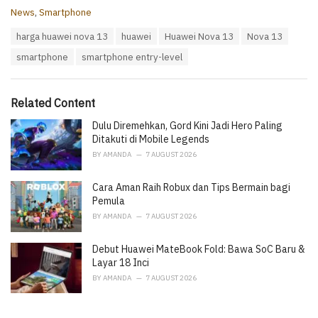
C
News
,
Smartphone
a
T
harga huawei nova 13
huawei
Huawei Nova 13
Nova 13
t
a
e
smartphone
smartphone entry-level
g
g
s
o
:
r
i
Related Content
e
Dulu Diremehkan, Gord Kini Jadi Hero Paling
s
:
Ditakuti di Mobile Legends
BY
AMANDA
7 AUGUST 2026
Cara Aman Raih Robux dan Tips Bermain bagi
Pemula
BY
AMANDA
7 AUGUST 2026
Debut Huawei MateBook Fold: Bawa SoC Baru &
Layar 18 Inci
BY
AMANDA
7 AUGUST 2026