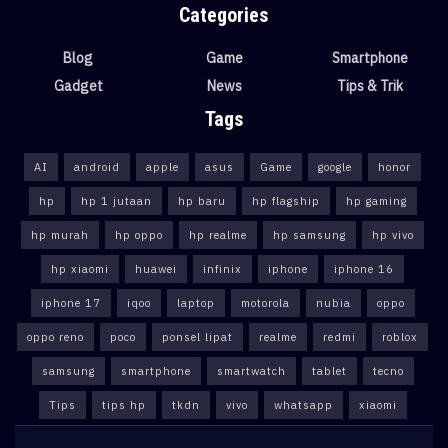
Categories
Blog
Game
Smartphone
Gadget
News
Tips & Trik
Tags
AI
android
apple
asus
Game
google
honor
hp
hp 1 jutaan
hp baru
hp flagship
hp gaming
hp murah
hp oppo
hp realme
hp samsung
hp vivo
hp xiaomi
huawei
infinix
iphone
iphone 16
iphone 17
iqoo
laptop
motorola
nubia
oppo
oppo reno
poco
ponsel lipat
realme
redmi
roblox
samsung
smartphone
smartwatch
tablet
tecno
Tips
tips hp
tkdn
vivo
whatsapp
xiaomi