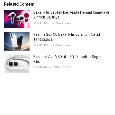
i
Related Content
e
Bakal Rilis September, Apple Pasang Kamera di
s
:
AirPods Barunya!
BY
AMANDA
6 AUGUST 2026
Realme 16x 5G Bakal Rilis Bulan Ini, Catat
Tanggalnya!
BY
AMANDA
6 AUGUST 2026
Bocoran Vivo V80 Lite 5G, Diprediksi Segera
Rilis!
BY
AMANDA
6 AUGUST 2026