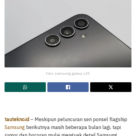
foto: samsung galaxy s25
tautekno.id
– Meskipun peluncuran seri ponsel flagship
Samsung
berikutnya masih beberapa bulan lagi, tapi
rumor dan bocoran mulai menguak detail Samsung