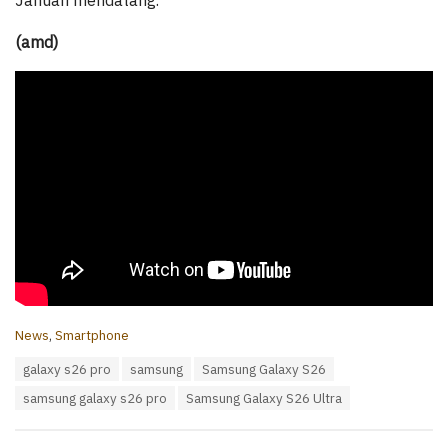
Januari mendatang.
(amd)
C
News
,
Smartphone
a
T
galaxy s26 pro
samsung
Samsung Galaxy S26
t
a
e
samsung galaxy s26 pro
Samsung Galaxy S26 Ultra
g
g
s
o
:
r