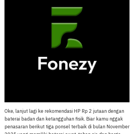
Oke, lanjut lagi ke rekomendasi HP Rp 2 jutaan dengan
baterai badan dan ketangguhan fisik. Biar kamu nggak
penasaran berikut tiga ponsel terbaik di bulan November