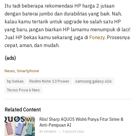
Itu tadi beberapa rekomendasi HP harga 2 jutaan
dengan baterai jumbo dan durabilitas yang baik. Nah,
kalau kamu tertarik untuk upgrade ke salah satu HP
yang baru, jangan biarkan HP lamamu menumpuk di laci!
Jual HP bekas kamu sekarang juga di
Fonezy.
Prosesnya
cepat, aman, dan mudah.
(ads)
C
News
,
Smartphone
a
T
hp bekas
Redmi Note 13 Power
samsung galaxy a16
t
a
e
Tecno Pova 6 Neo
g
g
s
o
:
r
i
Related Content
e
Rilis! Sharp AQUOS Wish6 Punya Fitur Sirine &
s
:
Anti-Penipuan AI
BY
AMANDA
7 AUGUST 2026