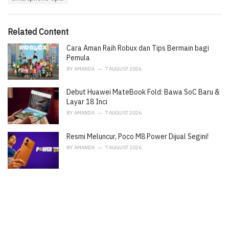
:
r
i
e
Related Content
s
:
Cara Aman Raih Robux dan Tips Bermain bagi
Pemula
BY
AMANDA
7 AUGUST 2026
Debut Huawei MateBook Fold: Bawa SoC Baru &
Layar 18 Inci
BY
AMANDA
7 AUGUST 2026
Resmi Meluncur, Poco M8 Power Dijual Segini!
BY
AMANDA
7 AUGUST 2026