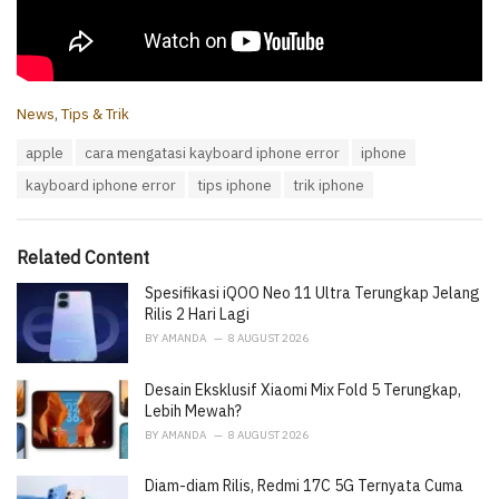
C
News
,
Tips & Trik
a
T
apple
cara mengatasi kayboard iphone error
iphone
t
a
e
kayboard iphone error
tips iphone
trik iphone
g
g
s
o
:
r
i
Related Content
e
Spesifikasi iQOO Neo 11 Ultra Terungkap Jelang
s
:
Rilis 2 Hari Lagi
BY
AMANDA
8 AUGUST 2026
Desain Eksklusif Xiaomi Mix Fold 5 Terungkap,
Lebih Mewah?
BY
AMANDA
8 AUGUST 2026
Diam-diam Rilis, Redmi 17C 5G Ternyata Cuma