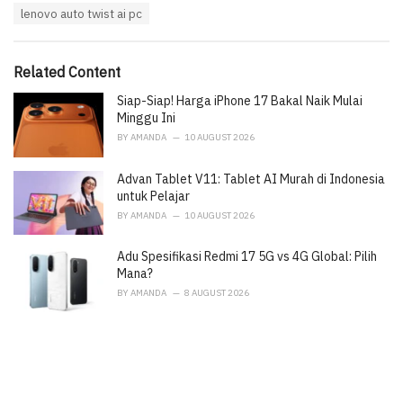
e
lenovo auto twist ai pc
g
g
s
o
:
r
i
Related Content
e
Siap-Siap! Harga iPhone 17 Bakal Naik Mulai
s
:
Minggu Ini
BY
AMANDA
10 AUGUST 2026
Advan Tablet V11: Tablet AI Murah di Indonesia
untuk Pelajar
BY
AMANDA
10 AUGUST 2026
Adu Spesifikasi Redmi 17 5G vs 4G Global: Pilih
Mana?
BY
AMANDA
8 AUGUST 2026