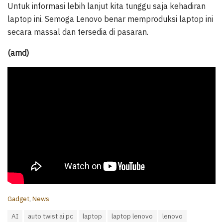
Untuk informasi lebih lanjut kita tunggu saja kehadiran
laptop ini. Semoga Lenovo benar memproduksi laptop ini
secara massal dan tersedia di pasaran.
(amd)
C
Gadget
,
News
a
T
AI
auto twist ai pc
laptop
laptop lenovo
lenovo
t
a