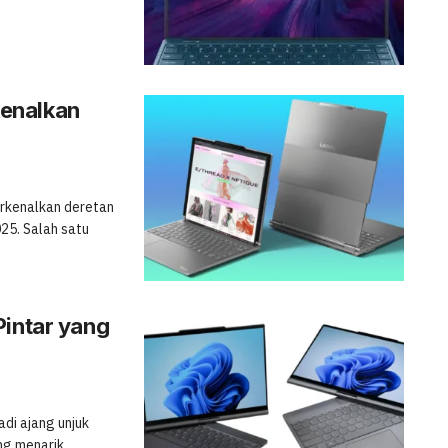
enalkan
erkenalkan deretan
25. Salah satu
Pintar yang
di ajang unjuk
ng menarik