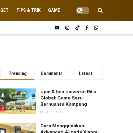
DGET
TIPS & TRIK
GAME
Trending
Comments
Latest
Upin & Ipin Universe Rilis
Global: Game Seru
Bernuansa Kampung
24 JULY 2025
Cara Menggunakan
Advanced AI pada Xiaomi