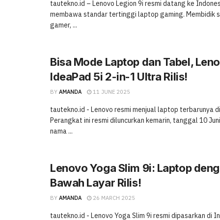
tautekno.id – Lenovo Legion 9i resmi datang ke Indones
membawa standar tertinggi laptop gaming. Membidik 
gamer, ...
Bisa Mode Laptop dan Tabel, Len
IdeaPad 5i 2-in-1 Ultra Rilis!
BY
AMANDA
11 JUNE 2025
tautekno.id - Lenovo resmi menjual laptop terbarunya di
Perangkat ini resmi diluncurkan kemarin, tanggal 10 Ju
nama ...
Lenovo Yoga Slim 9i: Laptop den
Bawah Layar Rilis!
BY
AMANDA
26 MARCH 2025
tautekno.id - Lenovo Yoga Slim 9i resmi dipasarkan di I