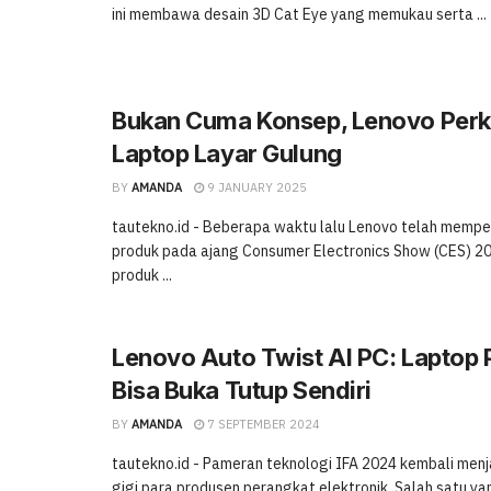
ini membawa desain 3D Cat Eye yang memukau serta ...
Bukan Cuma Konsep, Lenovo Perk
Laptop Layar Gulung
BY
AMANDA
9 JANUARY 2025
tautekno.id - Beberapa waktu lalu Lenovo telah memp
produk pada ajang Consumer Electronics Show (CES) 20
produk ...
Lenovo Auto Twist AI PC: Laptop 
Bisa Buka Tutup Sendiri
BY
AMANDA
7 SEPTEMBER 2024
tautekno.id - Pameran teknologi IFA 2024 kembali menja
gigi para produsen perangkat elektronik. Salah satu ya