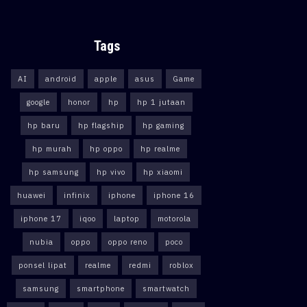
Tags
AI
android
apple
asus
Game
google
honor
hp
hp 1 jutaan
hp baru
hp flagship
hp gaming
hp murah
hp oppo
hp realme
hp samsung
hp vivo
hp xiaomi
huawei
infinix
iphone
iphone 16
iphone 17
iqoo
laptop
motorola
nubia
oppo
oppo reno
poco
ponsel lipat
realme
redmi
roblox
samsung
smartphone
smartwatch