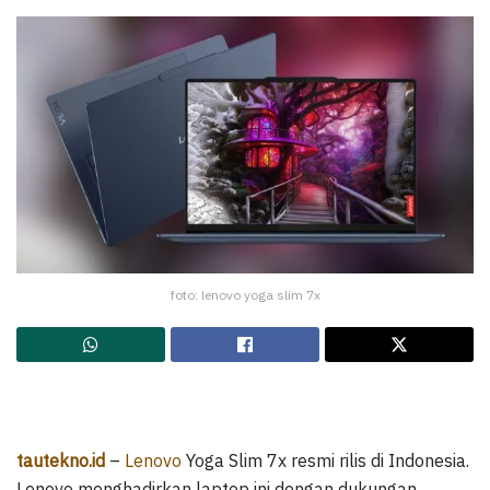
foto: lenovo yoga slim 7x
tautekno.id
–
Lenovo
Yoga Slim 7x resmi rilis di Indonesia.
Lenovo menghadirkan laptop ini dengan dukungan