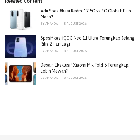
Related Content
e
Adu Spesifikasi Redmi 17 5G vs 4G Global: Pilih
s
:
Mana?
BY
AMANDA
8 AUGUST 2026
Spesifikasi iQOO Neo 11 Ultra Terungkap Jelang
Rilis 2 Hari Lagi
BY
AMANDA
8 AUGUST 2026
Desain Eksklusif Xiaomi Mix Fold 5 Terungkap,
Lebih Mewah?
BY
AMANDA
8 AUGUST 2026