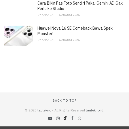
Cara Bikin Pas Foto Sendiri Pakai Gemini AI, Gak
Perlu ke Studio
BY
AMANDA
6 AUGUST 2026
Huawei Nova 16 SE Comeback Bawa Spek
Monster!
BY
AMANDA
6 AUGUST 2026
BACK TO TOP
© 2025
tautekno
- All Rights Reserved
tautekno.id
.