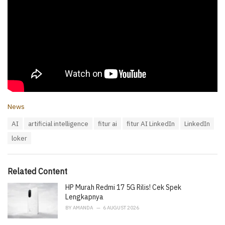
C
News
a
T
AI
artificial intelligence
fitur ai
fitur AI LinkedIn
LinkedIn
t
a
e
loker
g
g
s
o
:
r
i
Related Content
e
HP Murah Redmi 17 5G Rilis! Cek Spek
s
:
Lengkapnya
BY
AMANDA
6 AUGUST 2026