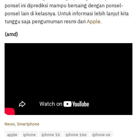
ponsel ini diprediksi mampu bersaing dengan ponsel-
ponsel lain di kelasnya. Untuk informasi lebih lanjut kita
tunggu saja pengumuman resmi dari
Apple.
(amd)
C
News
,
Smartphone
a
T
apple
iphone
iphone 16
iphone 16e
iphone se
t