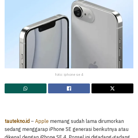
foto: iphone se 4
tautekno.id
–
Apple
memang sudah lama dirumorkan
sedang menggarap iPhone SE generasi berikutnya atau
dikenal dengan iPhone SE 4. Ponsel ini digadang-gadang