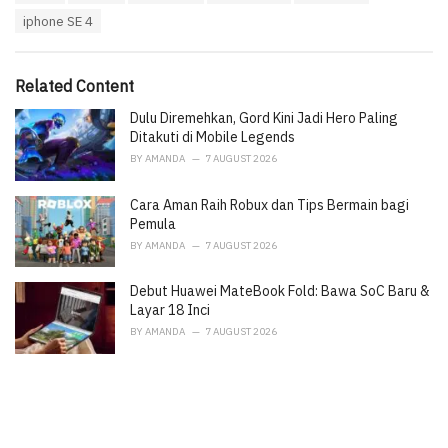
a
e
iphone SE 4
g
g
s
o
:
r
i
Related Content
e
Dulu Diremehkan, Gord Kini Jadi Hero Paling
s
:
Ditakuti di Mobile Legends
BY
AMANDA
7 AUGUST 2026
Cara Aman Raih Robux dan Tips Bermain bagi
Pemula
BY
AMANDA
7 AUGUST 2026
Debut Huawei MateBook Fold: Bawa SoC Baru &
Layar 18 Inci
BY
AMANDA
7 AUGUST 2026