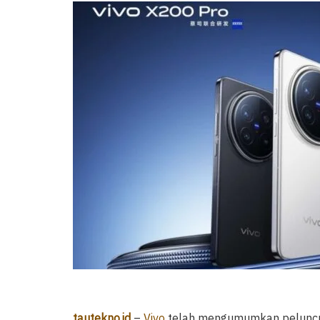
tautekno.id
–
Vivo
telah mengumumkan peluncura