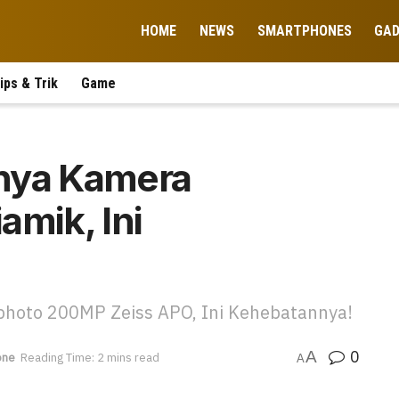
HOME
NEWS
SMARTPHONES
GA
ips & Trik
Game
nya Kamera
amik, Ini
photo 200MP Zeiss APO, Ini Kehebatannya!
0
A
one
Reading Time: 2 mins read
A