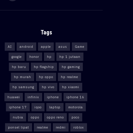
Tags
AI
android
apple
asus
Game
google
honor
hp
hp 1 jutaan
hp baru
hp flagship
hp gaming
hp murah
hp oppo
hp realme
hp samsung
hp vivo
hp xiaomi
huawei
infinix
iphone
iphone 16
iphone 17
iqoo
laptop
motorola
nubia
oppo
oppo reno
poco
ponsel lipat
realme
redmi
roblox