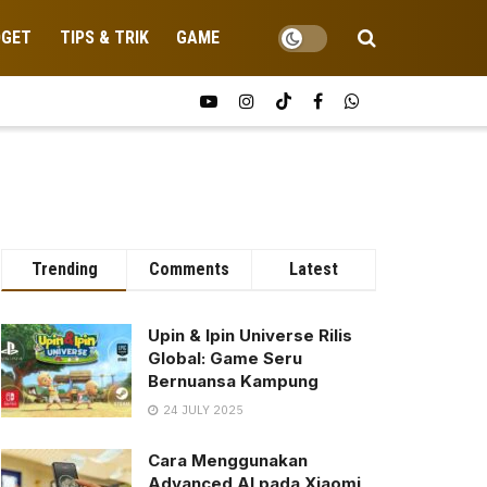
DGET
TIPS & TRIK
GAME
Trending
Comments
Latest
Upin & Ipin Universe Rilis
Global: Game Seru
Bernuansa Kampung
24 JULY 2025
Cara Menggunakan
Advanced AI pada Xiaomi