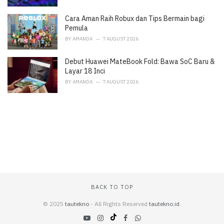
Cara Aman Raih Robux dan Tips Bermain bagi
Pemula
BY
AMANDA
7 AUGUST 2026
Debut Huawei MateBook Fold: Bawa SoC Baru &
Layar 18 Inci
BY
AMANDA
7 AUGUST 2026
BACK TO TOP
© 2025
tautekno
- All Rights Reserved
tautekno.id
.