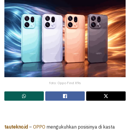
foto: Oppo Find X9s
tautekno.id
–
OPPO
mengukuhkan posisinya di kasta