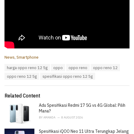
C
News
,
Smartphone
a
T
harga oppo reno 12 5g
oppo
oppo reno
oppo reno 12
t
a
e
oppo reno 12 5g
spesifikasi oppo reno 12 5g
g
g
s
o
:
r
i
Related Content
e
Adu Spesifikasi Redmi 17 5G vs 4G Global: Pilih
s
:
Mana?
BY
AMANDA
8 AUGUST 2026
Spesifikasi iQOO Neo 11 Ultra Terungkap Jelang