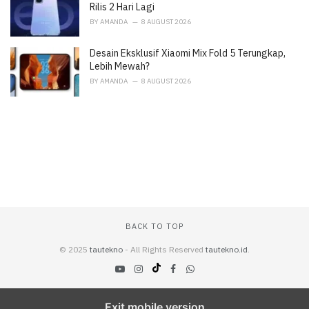
Rilis 2 Hari Lagi
BY
AMANDA
8 AUGUST 2026
Desain Eksklusif Xiaomi Mix Fold 5 Terungkap,
Lebih Mewah?
BY
AMANDA
8 AUGUST 2026
BACK TO TOP
© 2025
tautekno
- All Rights Reserved
tautekno.id
.
Exit mobile version