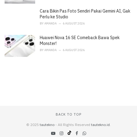
Cara Bikin Pas Foto Sendiri Pakai Gemini AI, Gak
Perlu ke Studio
BY
AMANDA
6 AUGUST 2026
Huawei Nova 16 SE Comeback Bawa Spek
Monster!
BY
AMANDA
6 AUGUST 2026
BACK TO TOP
© 2025
tautekno
- All Rights Reserved
tautekno.id
.