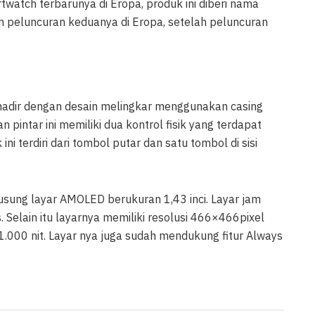
watch terbarunya di Eropa, produk ini diberi nama
n peluncuran keduanya di Eropa, setelah peluncuran
i hadir dengan desain melingkar menggunakan casing
 pintar ini memiliki dua kontrol fisik yang terdapat
ini terdiri dari tombol putar dan satu tombol di sisi
usung layar AMOLED berukuran 1,43 inci. Layar jam
s. Selain itu layarnya memiliki resolusi 466×466pixel
.000 nit. Layar nya juga sudah mendukung fitur Always