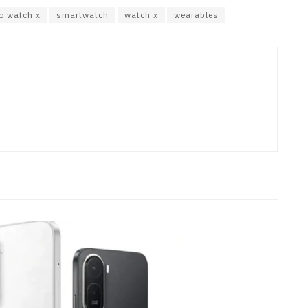
o watch x
smartwatch
watch x
wearables