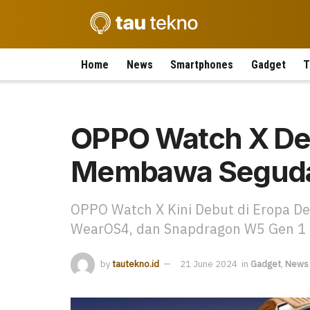
Home
News
Smartphones
Gadget
T
OPPO Watch X Deb
Membawa Seguda
OPPO Watch X Kini Debut di Eropa De
WearOS4, dan Snapdragon W5 Gen 1
by
tautekno.id
21 June 2024
in
Gadget
,
News