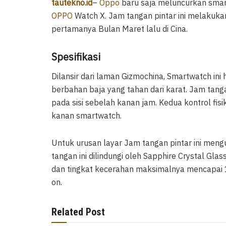
tautekno.id
–
Oppo
baru saja meluncurkan smart
OPPO
Watch X. Jam tangan pintar ini melakuka
pertamanya Bulan Maret lalu di Cina.
Spesifikasi
Dilansir dari laman Gizmochina, Smartwatch in
berbahan baja yang tahan dari karat. Jam tangan
pada sisi sebelah kanan jam. Kedua kontrol fisik 
kanan smartwatch.
Untuk urusan layar Jam tangan pintar ini meng
tangan ini dilindungi oleh Sapphire Crystal Glas
dan tingkat kecerahan maksimalnya mencapai 1
on.
Related Post