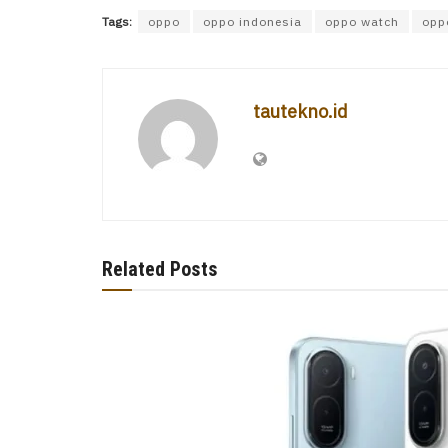
Tags:
oppo
oppo indonesia
oppo watch
opp
tautekno.id
Related Posts