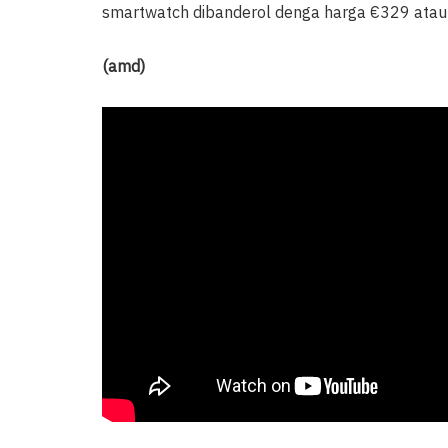
smartwatch dibanderol denga harga €329 atau s
(amd)