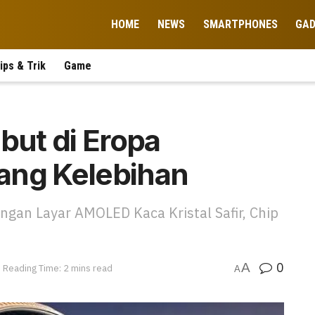
HOME
NEWS
SMARTPHONES
GA
ips & Trik
Game
ut di Eropa
ng Kelebihan
ngan Layar AMOLED Kaca Kristal Safir, Chip
0
A
Reading Time: 2 mins read
A