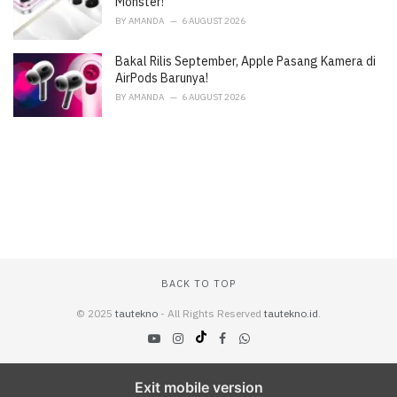
Monster!
BY
AMANDA
6 AUGUST 2026
Bakal Rilis September, Apple Pasang Kamera di
AirPods Barunya!
BY
AMANDA
6 AUGUST 2026
BACK TO TOP
© 2025
tautekno
- All Rights Reserved
tautekno.id
.
Exit mobile version