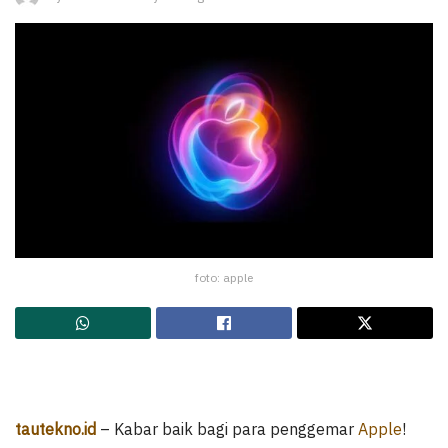
foto: apple
tautekno.id
– Kabar baik bagi para penggemar
Apple
!