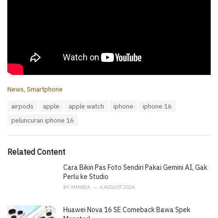
C
News
,
Smartphone
a
T
airpods
apple
apple watch
iphone
iphone 16
t
a
e
peluncuran iphone 16
g
g
s
o
:
r
i
Related Content
e
Cara Bikin Pas Foto Sendiri Pakai Gemini AI, Gak
s
:
Perlu ke Studio
BY
AMANDA
6 AUGUST 2026
Huawei Nova 16 SE Comeback Bawa Spek