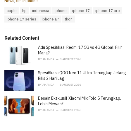
C
News
,
Smartphone
a
T
apple
hp
indonesia
iphone
iphone 17
iphone 17 pro
t
a
e
iphone 17 series
iphone air
tkdn
g
g
s
o
:
r
i
Related Content
e
Adu Spesifikasi Redmi 17 5G vs 4G Global: Pilih
s
:
Mana?
BY
AMANDA
8 AUGUST 2026
Spesifikasi iQOO Neo 11 Ultra Terungkap Jelang
Rilis 2 Hari Lagi
BY
AMANDA
8 AUGUST 2026
Desain Eksklusif Xiaomi Mix Fold 5 Terungkap,
Lebih Mewah?
BY
AMANDA
8 AUGUST 2026