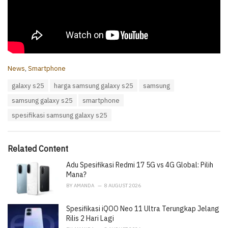
C
News
,
Smartphone
a
T
galaxy s25
harga samsung galaxy s25
samsung
t
a
e
samsung galaxy s25
smartphone
g
g
s
o
spesifikasi samsung galaxy s25
:
r
i
e
Related Content
s
:
Adu Spesifikasi Redmi 17 5G vs 4G Global: Pilih
Mana?
BY
AMANDA
8 AUGUST 2026
Spesifikasi iQOO Neo 11 Ultra Terungkap Jelang
Rilis 2 Hari Lagi