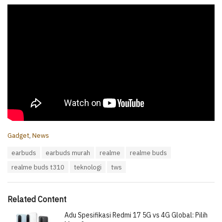
C
Gadget
,
News
a
T
earbuds
earbuds murah
realme
realme buds
t
a
e
realme buds t310
teknologi
tws
g
g
s
o
:
r
i
Related Content
e
Adu Spesifikasi Redmi 17 5G vs 4G Global: Pilih
s