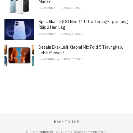
:
Mana?
BY
AMANDA
8 AUGUST 2026
Spesifikasi iQOO Neo 11 Ultra Terungkap Jelang
Rilis 2 Hari Lagi
BY
AMANDA
8 AUGUST 2026
Desain Eksklusif Xiaomi Mix Fold 5 Terungkap,
Lebih Mewah?
BY
AMANDA
8 AUGUST 2026
BACK TO TOP
© 2025
tautekno
- All Rights Reserved
tautekno.id
.