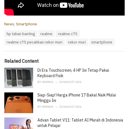
C
News
,
Smartphone
a
T
hp tahan banting
realme
realme c75
t
a
e
realme c75 pecahkan rekor muri
rekor muri
smartphone
g
g
s
o
:
r
i
Related Content
e
Di Era Touchscreen, 4 HP Ini Tetap Pakai
s
:
Keyboard Fisik
BY
AMANDA
10 AUGUST 2026
Siap-Siap! Harga iPhone 17 Bakal Naik Mulai
Minggu Ini
BY
AMANDA
10 AUGUST 2026
Advan Tablet V11: Tablet AI Murah di Indonesia
untuk Pelajar