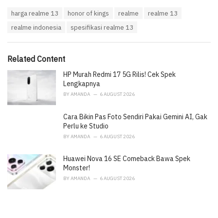
a
T
harga realme 13
honor of kings
realme
realme 13
t
a
e
realme indonesia
spesifikasi realme 13
g
g
s
o
:
r
i
Related Content
e
HP Murah Redmi 17 5G Rilis! Cek Spek
s
:
Lengkapnya
BY
AMANDA
6 AUGUST 2026
Cara Bikin Pas Foto Sendiri Pakai Gemini AI, Gak
Perlu ke Studio
BY
AMANDA
6 AUGUST 2026
Huawei Nova 16 SE Comeback Bawa Spek
Monster!
BY
AMANDA
6 AUGUST 2026