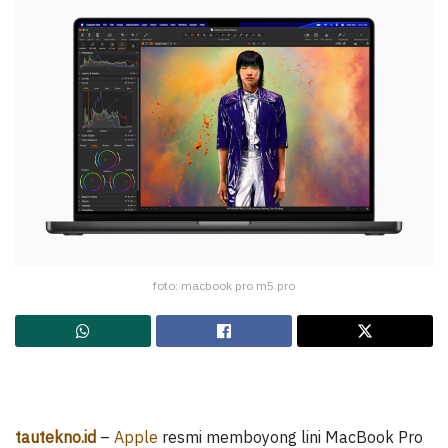
foto: macbook pro m5 pro
tautekno.id
–
Apple
resmi memboyong lini MacBook Pro