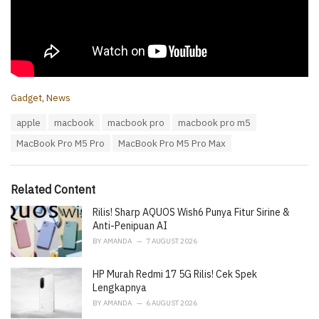
C
Gadget
,
News
a
T
apple
macbook
macbook pro
macbook pro m5
t
a
e
MacBook Pro M5 Pro
MacBook Pro M5 Pro Max
g
g
s
o
:
r
i
Related Content
e
Rilis! Sharp AQUOS Wish6 Punya Fitur Sirine &
s
:
Anti-Penipuan AI
BY
AMANDA
7 AUGUST 2026
HP Murah Redmi 17 5G Rilis! Cek Spek
Lengkapnya
BY
AMANDA
6 AUGUST 2026