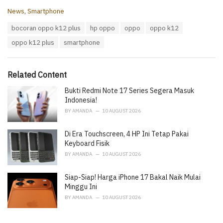
C
News
,
Smartphone
a
T
bocoran oppo k12 plus
hp oppo
oppo
oppo k12
t
a
e
oppo k12 plus
smartphone
g
g
s
o
:
r
i
Related Content
e
Bukti Redmi Note 17 Series Segera Masuk
s
:
Indonesia!
BY
AMANDA
10 AUGUST 2026
Di Era Touchscreen, 4 HP Ini Tetap Pakai
Keyboard Fisik
BY
AMANDA
10 AUGUST 2026
Siap-Siap! Harga iPhone 17 Bakal Naik Mulai
Minggu Ini
BY
AMANDA
10 AUGUST 2026