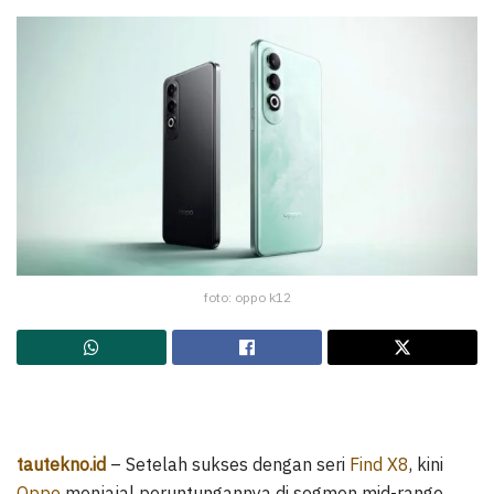
foto: oppo k12
tautekno.id
– Setelah sukses dengan seri
Find X8
, kini
Oppo
menjajal peruntungannya di segmen mid-range.