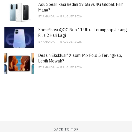
Adu Spesifikasi Redmi 17 5G vs 4G Global: Pilih
s
:
Mana?
BY
AMANDA
8 AUGUST 2026
Spesifikasi iQOO Neo 11 Ultra Terungkap Jelang
Rilis 2 Hari Lagi
BY
AMANDA
8 AUGUST 2026
Desain Eksklusif Xiaomi Mix Fold 5 Terungkap,
Lebih Mewah?
BY
AMANDA
8 AUGUST 2026
BACK TO TOP