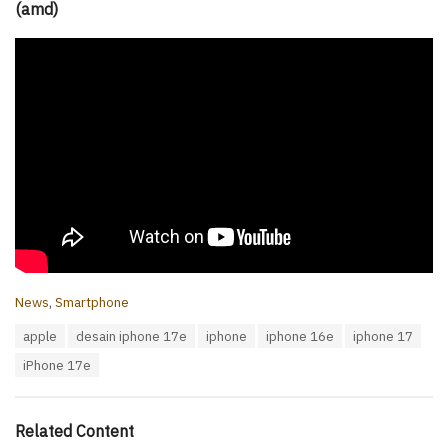
(amd)
C
News
,
Smartphone
a
T
apple
desain iphone 17e
iphone
iphone 16e
iphone 17
t
a
e
iPhone 17e
g
g
s
o
:
r
i
Related Content
e