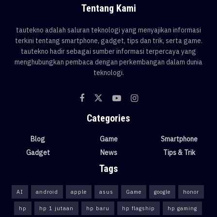
Tentang Kami
tautekno adalah saluran teknologi yang menyajikan informasi
terkini tentang smartphone, gadget, tips dan trik, serta game.
tautekno hadir sebagai sumber informasi terpercaya yang
menghubungkan pembaca dengan perkembangan dalam dunia
teknologi.
Categories
Blog
Game
Smartphone
Gadget
News
Tips & Trik
Tags
AI
android
apple
asus
Game
google
honor
hp
hp 1 jutaan
hp baru
hp flagship
hp gaming